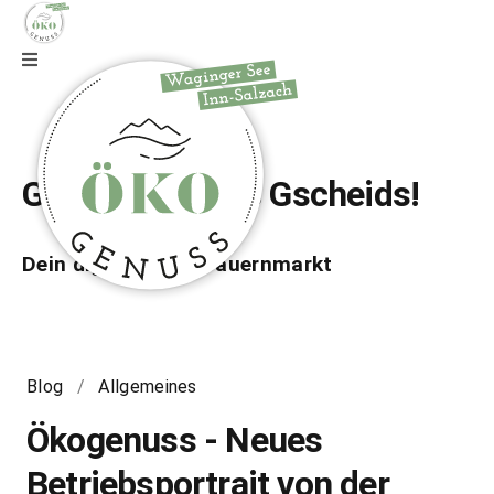
Zur Webseite
Gfrei di auf wos Gscheids!
Dein digitaler Bio-Bauernmarkt
Blog
/
Allgemeines
Ökogenuss - Neues
Betriebsportrait von der