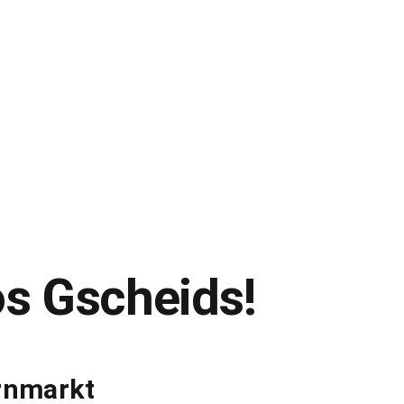
os Gscheids!
ernmarkt