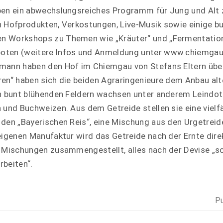
aben ein abwechslungsreiches Programm für Jung und Alt
n Hofprodukten, Verkostungen, Live-Musik sowie einige 
n Workshops zu Themen wie „Kräuter“ und „Fermentation
oten (weitere Infos und Anmeldung unter www.chiemgau
imann haben den Hof im Chiemgau von Stefans Eltern ü
ren“ haben sich die beiden Agraringenieure dem Anbau alt
en bunt blühenden Feldern wachsen unter anderem Leindott
 und Buchweizen. Aus dem Getreide stellen sie eine vielfä
 den „Bayerischen Reis“, eine Mischung aus den Urgetrei
eigenen Manufaktur wird das Getreide nach der Ernte dire
n Mischungen zusammengestellt, alles nach der Devise „so
rbeiten“.
P