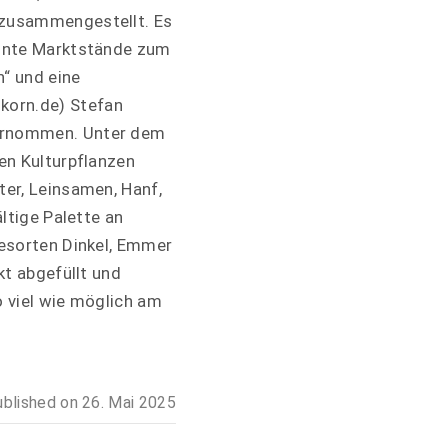
 zusammengestellt. Es
bunte Marktstände zum
“ und eine
korn.de) Stefan
bernommen. Unter dem
en Kulturpflanzen
er, Leinsamen, Hanf,
ltige Palette an
desorten Dinkel, Emmer
kt abgefüllt und
 viel wie möglich am
ublished on
26. Mai 2025