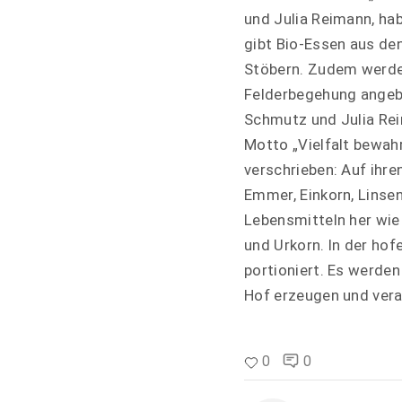
und Julia Reimann, h
gibt Bio-Essen aus de
Stöbern. Zudem werde
Felderbegehung angeb
Schmutz und Julia Re
Motto „Vielfalt bewah
verschrieben: Auf ihr
Emmer, Einkorn, Linsen
Lebensmitteln her wie
und Urkorn. In der hof
portioniert. Es werde
Hof erzeugen und vera
0
0