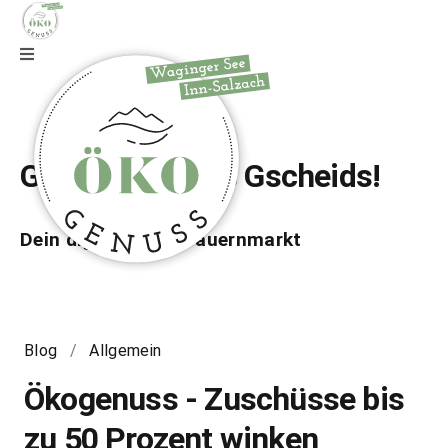
Zur Webseite
Gfrei di auf wos Gscheids!
Dein digitaler Bio-Bauernmarkt
Blog
/
Allgemein
Ökogenuss - Zuschüsse bis
zu 50 Prozent winken